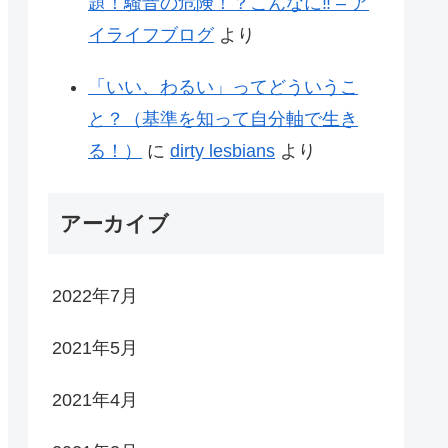
題！騒音の危険！？こんなに‼ – ア
イライフブログ
より
「いい、わるい」ってどういうこ
と？（基準を知って自分軸で生き
る！）
に
dirty lesbians
より
アーカイブ
2022年7月
2021年5月
2021年4月