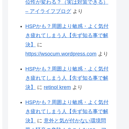
位性が変わる？（実は対策できる）
– アイライフブログ
より
HSPかも？周囲より敏感・よく気付
き疲れてしまう人【先ず知る事で解
決】
に
https://wsocum.wordpress.com
より
HSPかも？周囲より敏感・よく気付
き疲れてしまう人【先ず知る事で解
決】
に
retinol krem
より
HSPかも？周囲より敏感・よく気付
き疲れてしまう人【先ず知る事で解
決】
に
意外と気が付かない環境問