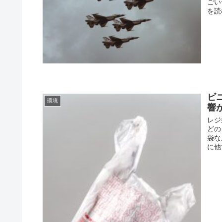
ごい
を読む
ビ
環境
響
レジ
どの
袋な
に他