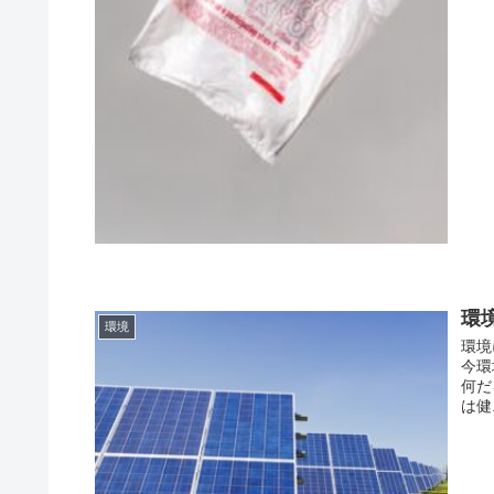
環
環境
環境
今環
何だ
は健.