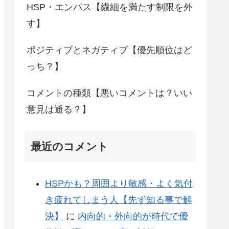
HSP・エンパス【繊細を満たす制限を外
す】
ポジティブとネガティブ【優先順位はど
っち？】
コメントの種類【悪いコメントは？いい
意見は通る？】
最近のコメント
HSPかも？周囲より敏感・よく気付
き疲れてしまう人【先ず知る事で解
決】
に
内向的・外向的が時代で優