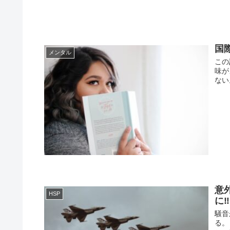
国
メンタル
この
味が
ない
意
HSP
に‼
騒音
る。